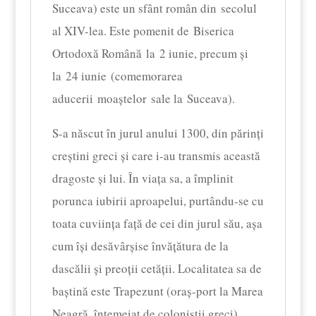
Suceava) este un sfânt român din secolul
al XIV-lea. Este pomenit de Biserica
Ortodoxă Română la 2 iunie, precum și
la 24 iunie (comemorarea
aducerii moaștelor sale la Suceava).
S-a născut în jurul anului 1300, din părinți
creștini greci și care i-au transmis această
dragoste și lui. În viața sa, a împlinit
porunca iubirii aproapelui, purtându-se cu
toata cuviința față de cei din jurul său, așa
cum își desăvârșise învățătura de la
dascălii și preoții cetății. Localitatea sa de
baștină este Trapezunt (oraș-port la Marea
Neagră, întemeiat de coloniștii greci),