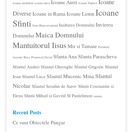
Icoane
Icoane Aurii
icoana medalion
icoana mica
Icoane Diptice
Icoane
Diverse
Icoane in Rama
Icoane Lemn
Sfinti
Invierea
Inaltarea Domnului
Iisus Binecuvantand
Maica Domnului
Domnului
Mantuitorul Iisus
Mir si Tamaie
Parintele
Sfanta Ana
Sfanta Parascheva
Arsenie Boca
Proorocul David
Sfantul Andrei
Sfantul Gheorghe
Sfantul Grigorie
Sfantul
Sfantul
Sfantul Mucenic Mina
Ioan
Sfantul Luca
Nicolae
Sfantul Serafim de Sarov
Sfintii Constantin si
Elena
Sfintii Mihail si Gavriil
Sf Pantelimon
tamaie
Recent Posts
Ce sunt Obiectele Pangar