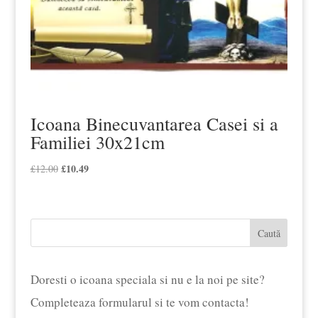
Icoana Binecuvantarea Casei si a
Familiei 30x21cm
Prețul
£
10.49
Prețul
£
12.00
inițial
curent
a
este:
fost:
£10.49.
Caută
£12.00.
Doresti o icoana speciala si nu e la noi pe site?
Completeaza formularul si te vom contacta!