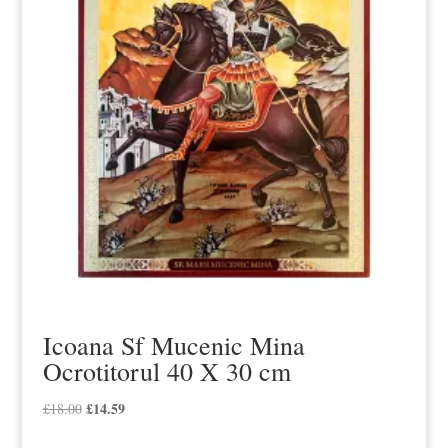
Icoana Sf Mucenic Mina
Ocrotitorul 40 X 30 cm
Prețul
£
14.59
Prețul
£
18.00
inițial
curent