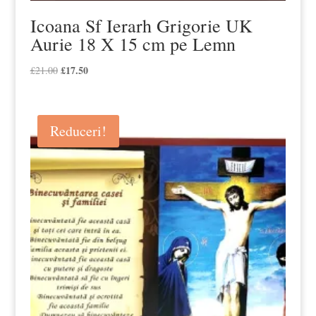
Icoana Sf Ierarh Grigorie UK
Aurie 18 X 15 cm pe Lemn
Prețul
£
17.50
Prețul
£
21.00
inițial
curent
a
este:
fost:
£17.50.
Reduceri!
£21.00.