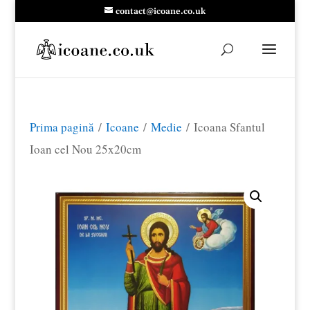
contact@icoane.co.uk
Prima pagină
/
Icoane
/
Medie
/ Icoana Sfantul
Ioan cel Nou 25x20cm