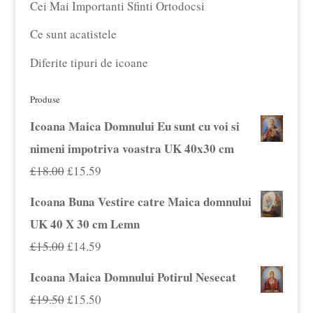
Cei Mai Importanti Sfinti Ortodocsi
Ce sunt acatistele
Diferite tipuri de icoane
Produse
Icoana Maica Domnului Eu sunt cu voi si
nimeni impotriva voastra UK 40x30 cm
Prețul
Prețul
£
18.00
£
15.59
inițial
curent
Icoana Buna Vestire catre Maica domnului
a
este:
UK 40 X 30 cm Lemn
fost:
£15.59.
Prețul
Prețul
£
15.00
£
14.59
£18.00.
inițial
curent
Icoana Maica Domnului Potirul Nesecat
a
este:
Prețul
Prețul
£
19.50
£
15.50
fost:
£14.59.