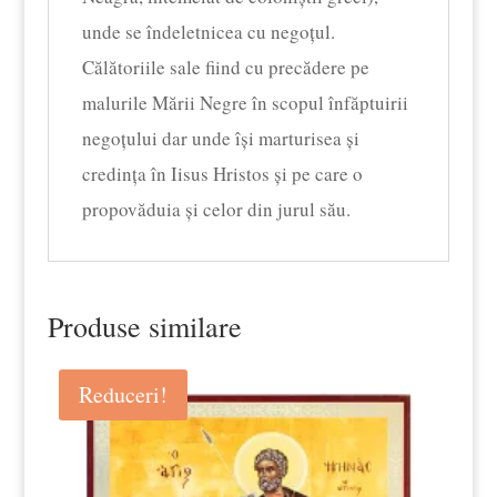
unde se îndeletnicea cu negoțul.
Călătoriile sale fiind cu precădere pe
malurile Mării Negre în scopul înfăptuirii
negoțului dar unde își marturisea și
credința în Iisus Hristos și pe care o
propovăduia și celor din jurul său.
Produse similare
Reduceri!