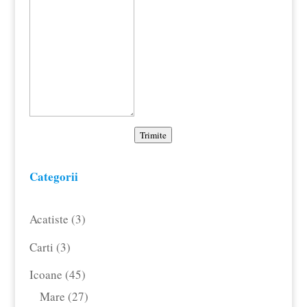
Trimite
Categorii
3
Acatiste
3
produse
3
Carti
3
produse
45
Icoane
45
de
27
Mare
27