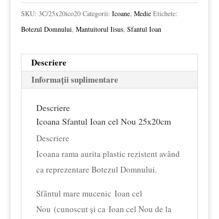
SKU:
3C/25x20ico20
Categorii:
Icoane
,
Medie
Etichete:
Botezul Domnului
,
Mantuitorul Iisus
,
Sfantul Ioan
Descriere
Informații suplimentare
Descriere
Icoana Sfantul Ioan cel Nou 25x20cm
Descriere
Icoana rama aurita plastic rezistent având
ca reprezentare Botezul Domnului.
Sfântul mare mucenic Ioan cel
Nou (cunoscut și ca Ioan cel Nou de la