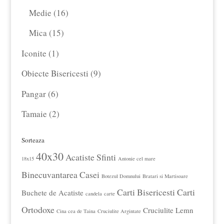
produse
de
16
Medie
16
produse
produse
15
Mica
15
produse
1
Iconite
1
produs
9
Obiecte Bisericesti
9
produse
6
Pangar
6
produse
2
Tamaie
2
produse
Sorteaza
40x30
Acatiste Sfinti
18x15
Antonie cel mare
Binecuvantarea Casei
Botezul Domnului
Bratari si Martisoare
Carti Bisericesti
Carti
Buchete de Acatiste
candela
carte
Ortodoxe
Cruciulite Lemn
Cina cea de Taina
Cruciulite Argintate