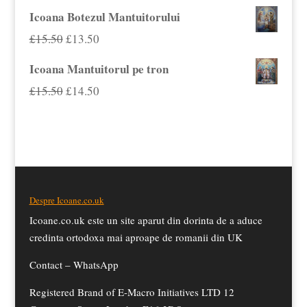
inițial
curent
Icoana Botezul Mantuitorului
£15.00.
a
este:
Prețul
Prețul
£
15.50
£
13.50
fost:
£15.50.
inițial
curent
Icoana Mantuitorul pe tron
£19.50.
a
este:
Prețul
Prețul
£
15.50
£
14.50
fost:
£13.50.
inițial
curent
£15.50.
a
este:
fost:
£14.50.
£15.50.
Despre Icoane.co.uk
Icoane.co.uk este un site aparut din dorinta de a aduce
credinta ortodoxa mai aproape de romanii din UK
Contact –
WhatsApp
Registered Brand of E-Macro Initiatives LTD 12