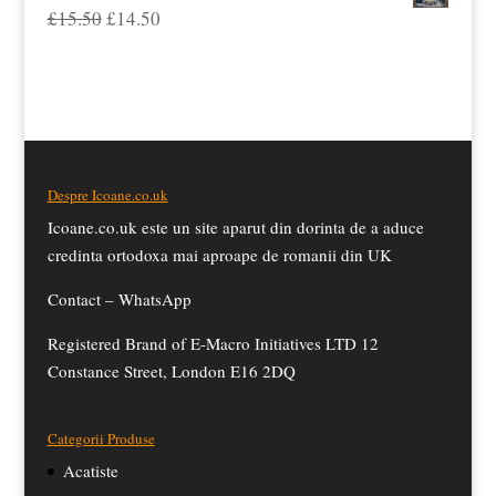
a
este:
Prețul
Prețul
£
15.50
£
14.50
fost:
£13.50.
inițial
curent
£15.50.
a
este:
fost:
£14.50.
£15.50.
Despre Icoane.co.uk
Icoane.co.uk este un site aparut din dorinta de a aduce
credinta ortodoxa mai aproape de romanii din UK
Contact –
WhatsApp
Registered Brand of E-Macro Initiatives LTD 12
Constance Street, London E16 2DQ
Categorii Produse
Acatiste