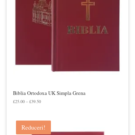
Biblia Ortodoxa UK Simpla Grena
Interval
£
25.00
–
£
39.50
de
prețuri:
£25.00
Reduceri!
până