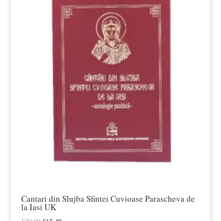
la
£39.50
Cantari din Slujba Sfintei Cuvioase Parascheva de
la Iasi UK
Prețul
Prețul