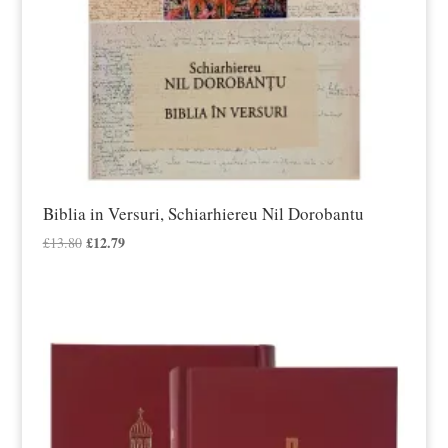
Biblia in Versuri, Schiarhiereu Nil Dorobantu
Prețul
£
12.79
Prețul
£
13.80
inițial
curent
a
este:
fost:
£12.79.
£13.80.