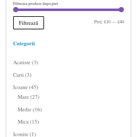
Filtreaza produse dupa pret
Preț
Preț
Preț:
£10
—
£40
Filtrează
minim
maxim
Categorii
3
Acatiste
3
produse
3
Carti
3
produse
45
Icoane
45
de
27
Mare
27
produse
de
16
Medie
16
produse
produse
15
Mica
15
produse
1
Iconite
1