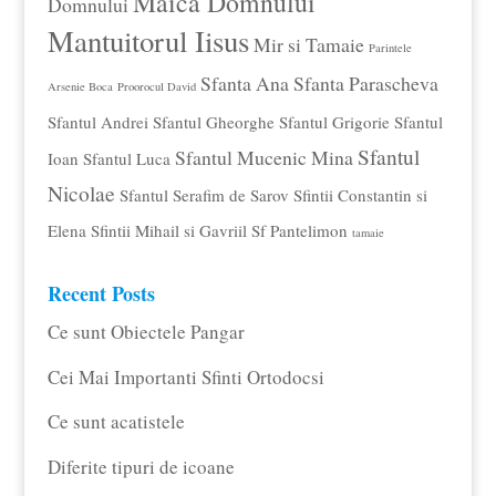
Maica Domnului
Domnului
Mantuitorul Iisus
Mir si Tamaie
Parintele
Sfanta Ana
Sfanta Parascheva
Arsenie Boca
Proorocul David
Sfantul Andrei
Sfantul Gheorghe
Sfantul Grigorie
Sfantul
Sfantul
Sfantul Mucenic Mina
Ioan
Sfantul Luca
Nicolae
Sfantul Serafim de Sarov
Sfintii Constantin si
Elena
Sfintii Mihail si Gavriil
Sf Pantelimon
tamaie
Recent Posts
Ce sunt Obiectele Pangar
Cei Mai Importanti Sfinti Ortodocsi
Ce sunt acatistele
Diferite tipuri de icoane