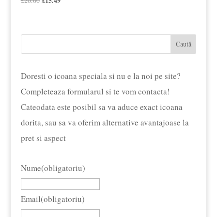
£
15.49
£
20.00
inițial
curent
a
este:
fost:
£15.49.
Caută
£20.00.
Doresti o icoana speciala si nu e la noi pe site?
Completeaza formularul si te vom contacta!
Cateodata este posibil sa va aduce exact icoana
dorita, sau sa va oferim alternative avantajoase la
pret si aspect
Nume
(obligatoriu)
Email
(obligatoriu)