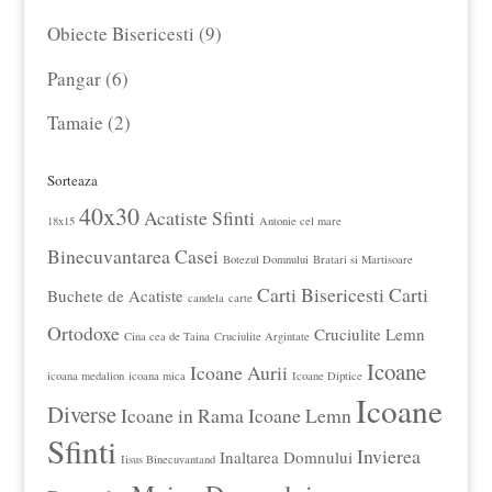
produs
9
Obiecte Bisericesti
9
produse
6
Pangar
6
produse
2
Tamaie
2
produse
Sorteaza
40x30
Acatiste Sfinti
18x15
Antonie cel mare
Binecuvantarea Casei
Botezul Domnului
Bratari si Martisoare
Carti Bisericesti
Carti
Buchete de Acatiste
candela
carte
Ortodoxe
Cruciulite Lemn
Cina cea de Taina
Cruciulite Argintate
Icoane
Icoane Aurii
icoana medalion
icoana mica
Icoane Diptice
Icoane
Diverse
Icoane in Rama
Icoane Lemn
Sfinti
Invierea
Inaltarea Domnului
Iisus Binecuvantand