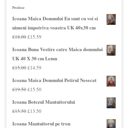
Produse
Icoana Maica Domnului Eu sunt cu voi si
nimeni impotriva voastra UK 40x30 cm
Prețul
Prețul
£
18.00
£
15.59
inițial
curent
Icoana Buna Vestire catre Maica domnului
a
este:
UK 40 X 30 cm Lemn
fost:
£15.59.
Prețul
Prețul
£
15.00
£
14.59
£18.00.
inițial
curent
Icoana Maica Domnului Potirul Nesecat
a
este:
Prețul
Prețul
£
19.50
£
15.50
fost:
£14.59.
inițial
curent
Icoana Botezul Mantuitorului
£15.00.
a
este:
Prețul
Prețul
£
15.50
£
13.50
fost:
£15.50.
inițial
curent
Icoana Mantuitorul pe tron
£19.50.