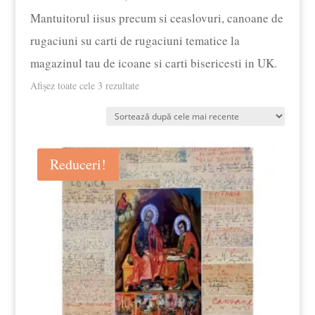
Mantuitorul iisus precum si ceaslovuri, canoane de
rugaciuni su carti de rugaciuni tematice la
magazinul tau de icoane si carti bisericesti in UK.
Sortat
Afișez toate cele 3 rezultate
după
cele
mai
Reduceri!
recente