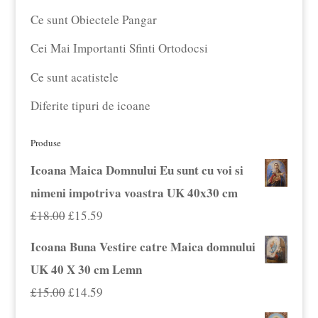
Ce sunt Obiectele Pangar
Cei Mai Importanti Sfinti Ortodocsi
Ce sunt acatistele
Diferite tipuri de icoane
Produse
Icoana Maica Domnului Eu sunt cu voi si
nimeni impotriva voastra UK 40x30 cm
Prețul
Prețul
£
18.00
£
15.59
inițial
curent
Icoana Buna Vestire catre Maica domnului
a
este:
UK 40 X 30 cm Lemn
fost:
£15.59.
Prețul
Prețul
£
15.00
£
14.59
£18.00.
inițial
curent