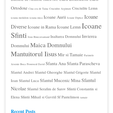
Ortodoxe
Cruciulite Lemn
Cina cea de Taina
Cruciulite Argintate
Icoane
Icoane Aurii
icoana medalion
icoana mica
Icoane Diptice
Icoane
Diverse
Icoane in Rama
Icoane Lemn
Sfinti
Invierea
Inaltarea Domnului
Iisus Binecuvantand
Maica Domnului
Domnului
Mantuitorul Iisus
Mir si Tamaie
Parintele
Sfanta Ana
Sfanta Parascheva
Arsenie Boca
Proorocul David
Sfantul Andrei
Sfantul Gheorghe
Sfantul Grigorie
Sfantul
Sfantul
Sfantul Mucenic Mina
Ioan
Sfantul Luca
Nicolae
Sfantul Serafim de Sarov
Sfintii Constantin si
Elena
Sfintii Mihail si Gavriil
Sf Pantelimon
tamaie
Recent Posts