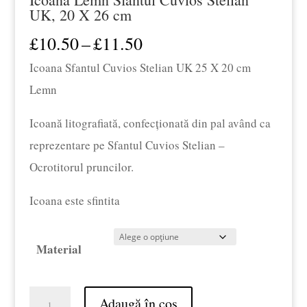
UK, 20 X 26 cm
Interval
£
10.50
–
£
11.50
de
Icoana Sfantul Cuvios Stelian UK 25 X 20 cm
prețuri:
Lemn
£10.50
Icoană litografiată, confecţionată din pal având ca
până
reprezentare pe Sfantul Cuvios Stelian –
la
Ocrotitorul pruncilor.
£11.50
Icoana este sfintita
Material
Cantitate
Adaugă în coș