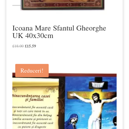
Icoana Mare Sfantul Gheorghe
UK 40x30cm
Prețul
£
15.59
Prețul
£
18.00
inițial
curent
a
este:
fost:
£15.59.
Reduceri!
£18.00.