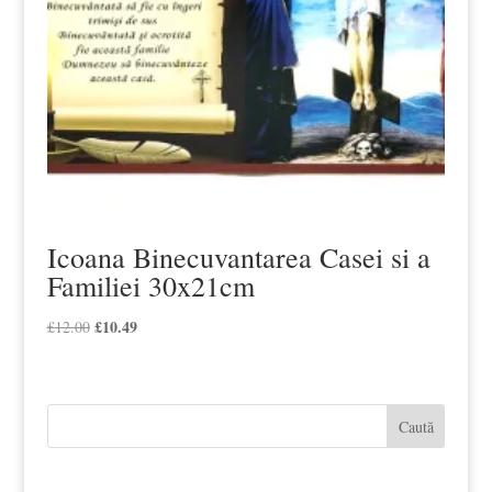
Icoana Binecuvantarea Casei si a
Familiei 30x21cm
Prețul
£
10.49
Prețul
£
12.00
inițial
curent
a
este:
fost:
£10.49.
Caută
£12.00.