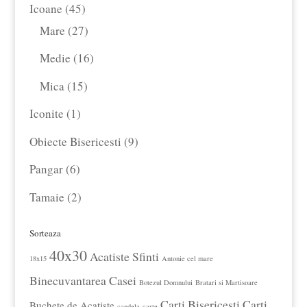
produse
45
Icoane
45
de
27
Mare
27
produse
de
16
Medie
16
produse
produse
15
Mica
15
produse
1
Iconite
1
produs
9
Obiecte Bisericesti
9
produse
6
Pangar
6
produse
2
Tamaie
2
produse
Sorteaza
40x30
Acatiste Sfinti
18x15
Antonie cel mare
Binecuvantarea Casei
Botezul Domnului
Bratari si Martisoare
Carti Bisericesti
Carti
Buchete de Acatiste
candela
carte