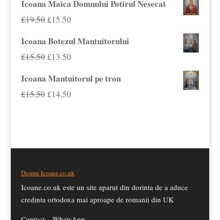
Icoana Maica Domnului Potirul Nesecat
a
este:
Prețul
Prețul
£
19.50
£
15.50
fost:
£14.59.
inițial
curent
Icoana Botezul Mantuitorului
£15.00.
a
este:
Prețul
Prețul
£
15.50
£
13.50
fost:
£15.50.
inițial
curent
Icoana Mantuitorul pe tron
£19.50.
a
este:
Prețul
Prețul
£
15.50
£
14.50
fost:
£13.50.
inițial
curent
£15.50.
a
este:
fost:
£14.50.
£15.50.
Despre Icoane.co.uk
Icoane.co.uk este un site aparut din dorinta de a aduce
credinta ortodoxa mai aproape de romanii din UK
Contact –
WhatsApp