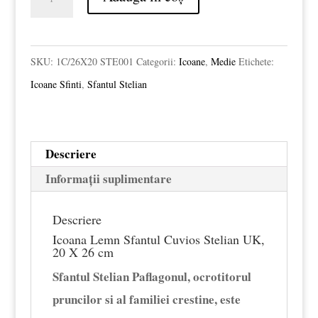
Icoana
Lemn
Sfantul
SKU:
1C/26X20 STE001
Categorii:
Icoane
,
Medie
Etichete:
Cuvios
Icoane Sfinti
,
Sfantul Stelian
Stelian
UK,
20
Descriere
X
Informații suplimentare
26
cm
Descriere
Icoana Lemn Sfantul Cuvios Stelian UK,
20 X 26 cm
Sfantul Stelian Paflagonul, ocrotitorul
pruncilor si al familiei crestine, este