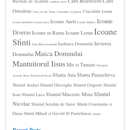
Carti Bisericesti
Carti
Buchete de Acatiste
candela
carte
Ortodoxe
Cruciulite Lemn
Cina cea de Taina
Cruciulite Argintate
Icoane
Icoane Aurii
icoana medalion
icoana mica
Icoane Diptice
Icoane
Diverse
Icoane in Rama
Icoane Lemn
Sfinti
Invierea
Inaltarea Domnului
Iisus Binecuvantand
Maica Domnului
Domnului
Mantuitorul Iisus
Mir si Tamaie
Parintele
Sfanta Ana
Sfanta Parascheva
Arsenie Boca
Proorocul David
Sfantul Andrei
Sfantul Gheorghe
Sfantul Grigorie
Sfantul
Sfantul
Sfantul Mucenic Mina
Ioan
Sfantul Luca
Nicolae
Sfantul Serafim de Sarov
Sfintii Constantin si
Elena
Sfintii Mihail si Gavriil
Sf Pantelimon
tamaie
Recent Posts