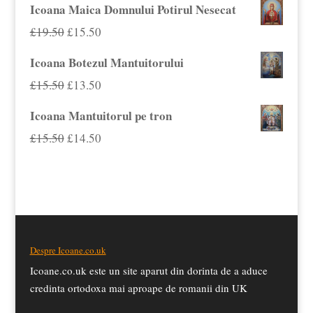
inițial
curent
Icoana Maica Domnului Potirul Nesecat
a
este:
Prețul
Prețul
£
19.50
£
15.50
fost:
£14.59.
inițial
curent
Icoana Botezul Mantuitorului
£15.00.
a
este:
Prețul
Prețul
£
15.50
£
13.50
fost:
£15.50.
inițial
curent
Icoana Mantuitorul pe tron
£19.50.
a
este:
Prețul
Prețul
£
15.50
£
14.50
fost:
£13.50.
inițial
curent
£15.50.
a
este:
fost:
£14.50.
£15.50.
Despre Icoane.co.uk
Icoane.co.uk este un site aparut din dorinta de a aduce
credinta ortodoxa mai aproape de romanii din UK