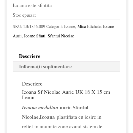
Icoana este sfintita
Stoc epuizat
SKU:
2B/1856.009
Categorii:
Icoane
,
Mica
Etichete:
Icoane
Aurii
,
Icoane Sfinti
,
Sfantul Nicolae
Descriere
Informații suplimentare
Descriere
Icoana Sf Nicolae Aurie UK 18 X 15 cm
Lemn
aurie Sfantul
Icoana medalion
Nicolae,Icoana
plastifiata cu iesire in
relief in anumite zone avand sistem de