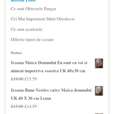
Ce sunt Obiectele Pangar
Cei Mai Importanti Sfinti Ortodocsi
Ce sunt acatistele
Diferite tipuri de icoane
Produse
Icoana Maica Domnului Eu sunt cu voi si
nimeni impotriva voastra UK 40x30 cm
Prețul
Prețul
£
18.00
£
15.59
inițial
curent
Icoana Buna Vestire catre Maica domnului
a
este:
UK 40 X 30 cm Lemn
fost:
£15.59.
Prețul
Prețul
£
15.00
£
14.59
£18.00.