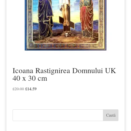
Icoana Rastignirea Domnului UK
40 x 30 cm
Prețul
£
14.59
Prețul
£
20.00
inițial
curent
a
este:
fost:
£14.59.
Caută
£20.00.