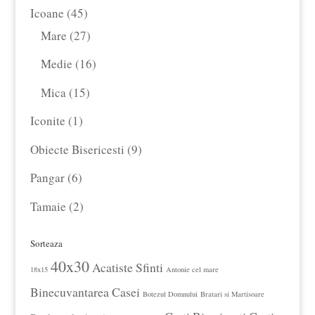
produse
45
Icoane
45
de
27
Mare
27
produse
de
16
Medie
16
produse
produse
15
Mica
15
produse
1
Iconite
1
produs
9
Obiecte Bisericesti
9
produse
6
Pangar
6
produse
2
Tamaie
2
produse
Sorteaza
40x30
Acatiste Sfinti
18x15
Antonie cel mare
Binecuvantarea Casei
Botezul Domnului
Bratari si Martisoare