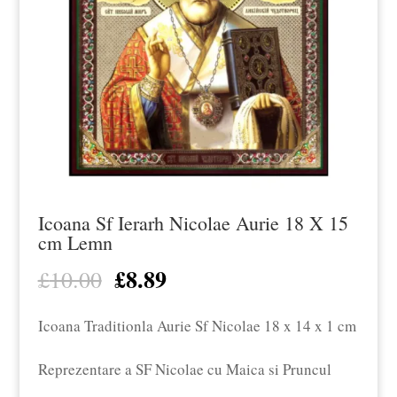
Icoana Sf Ierarh Nicolae Aurie 18 X 15
cm Lemn
£
8.89
Prețul
Prețul
£
10.00
inițial
curent
Icoana Traditionla Aurie Sf Nicolae 18 x 14 x 1 cm
a
este:
fost:
£8.89.
Reprezentare a SF Nicolae cu Maica si Pruncul
£10.00.