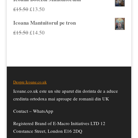
£15.00.
a
este:
Prețul
Prețul
£
15.50
£
13.50
fost:
£15.50.
inițial
curent
Icoana Mantuitorul pe tron
£19.50.
a
este:
Prețul
Prețul
£
15.50
£
14.50
fost:
£13.50.
inițial
curent
£15.50.
a
este:
fost:
£14.50.
£15.50.
Despre Icoane.co.uk
Icoane.co.uk este un site aparut din dorinta de a aduce
credinta ortodoxa mai aproape de romanii din UK
Contact –
WhatsApp
Registered Brand of E-Macro Initiatives LTD 12
Constance Street, London E16 2DQ