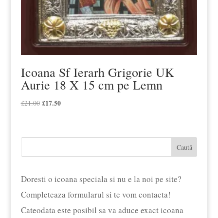
Icoana Sf Ierarh Grigorie UK
Aurie 18 X 15 cm pe Lemn
Prețul
£
17.50
Prețul
£
21.00
inițial
curent
a
este:
fost:
£17.50.
Caută
£21.00.
Doresti o icoana speciala si nu e la noi pe site?
Completeaza formularul si te vom contacta!
Cateodata este posibil sa va aduce exact icoana