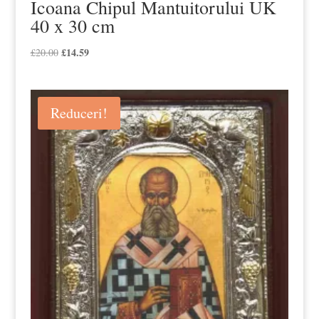
Icoana Chipul Mantuitorului UK
40 x 30 cm
Prețul
£
14.59
Prețul
£
20.00
inițial
curent
a
este:
fost:
£14.59.
Reduceri!
£20.00.