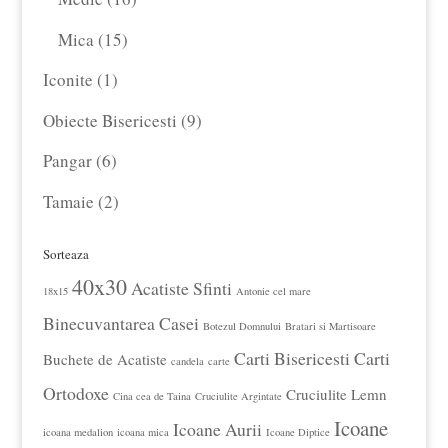
produse
produse
15
Mica
15
produse
1
Iconite
1
produs
9
Obiecte Bisericesti
9
produse
6
Pangar
6
produse
2
Tamaie
2
produse
Sorteaza
40x30
Acatiste Sfinti
18x15
Antonie cel mare
Binecuvantarea Casei
Botezul Domnului
Bratari si Martisoare
Carti Bisericesti
Carti
Buchete de Acatiste
candela
carte
Ortodoxe
Cruciulite Lemn
Cina cea de Taina
Cruciulite Argintate
Icoane
Icoane Aurii
icoana medalion
icoana mica
Icoane Diptice