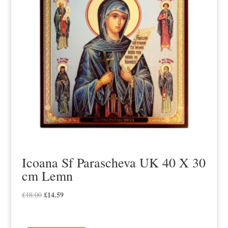
Icoana Sf Parascheva UK 40 X 30
cm Lemn
Prețul
£
14.59
Prețul
£
18.00
inițial
curent
a
este: