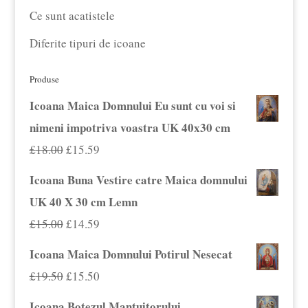
Ce sunt acatistele
Diferite tipuri de icoane
Produse
Icoana Maica Domnului Eu sunt cu voi si
nimeni impotriva voastra UK 40x30 cm
Prețul
Prețul
£
18.00
£
15.59
inițial
curent
Icoana Buna Vestire catre Maica domnului
a
este:
UK 40 X 30 cm Lemn
fost:
£15.59.
Prețul
Prețul
£
15.00
£
14.59
£18.00.
inițial
curent
Icoana Maica Domnului Potirul Nesecat
a
este:
Prețul
Prețul
£
19.50
£
15.50
fost:
£14.59.
inițial
curent
Icoana Botezul Mantuitorului