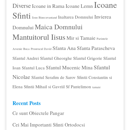
Icoane
Diverse
Icoane in Rama
Icoane Lemn
Sfinti
Invierea
Inaltarea Domnului
Iisus Binecuvantand
Maica Domnului
Domnului
Mantuitorul Iisus
Mir si Tamaie
Parintele
Sfanta Ana
Sfanta Parascheva
Arsenie Boca
Proorocul David
Sfantul Andrei
Sfantul Gheorghe
Sfantul Grigorie
Sfantul
Sfantul
Sfantul Mucenic Mina
Ioan
Sfantul Luca
Nicolae
Sfantul Serafim de Sarov
Sfintii Constantin si
Elena
Sfintii Mihail si Gavriil
Sf Pantelimon
tamaie
Recent Posts
Ce sunt Obiectele Pangar
Cei Mai Importanti Sfinti Ortodocsi