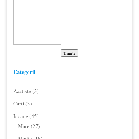
Trimite
Categorii
3
Acatiste
3
produse
3
Carti
3
produse
45
Icoane
45
de
27
Mare
27
produse
de
16
Medie
16