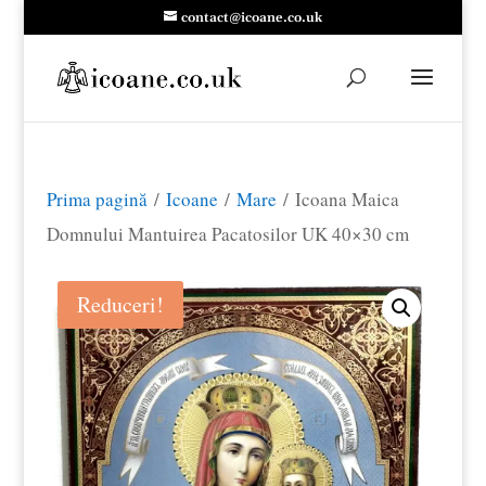
contact@icoane.co.uk
Prima pagină
/
Icoane
/
Mare
/ Icoana Maica
Domnului Mantuirea Pacatosilor UK 40×30 cm
Reduceri!