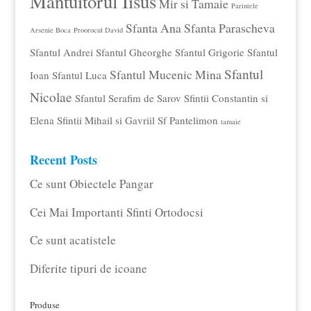
Mantuitorul Iisus
Mir si Tamaie
Parintele
Sfanta Ana
Sfanta Parascheva
Arsenie Boca
Proorocul David
Sfantul Andrei
Sfantul Gheorghe
Sfantul Grigorie
Sfantul
Sfantul
Sfantul Mucenic Mina
Ioan
Sfantul Luca
Nicolae
Sfantul Serafim de Sarov
Sfintii Constantin si
Elena
Sfintii Mihail si Gavriil
Sf Pantelimon
tamaie
Recent Posts
Ce sunt Obiectele Pangar
Cei Mai Importanti Sfinti Ortodocsi
Ce sunt acatistele
Diferite tipuri de icoane
Produse