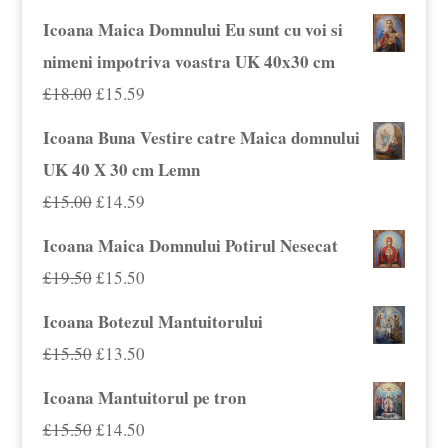
Icoana Maica Domnului Eu sunt cu voi si
nimeni impotriva voastra UK 40x30 cm
Prețul
Prețul
£
18.00
£
15.59
inițial
curent
Icoana Buna Vestire catre Maica domnului
a
este:
UK 40 X 30 cm Lemn
fost:
£15.59.
Prețul
Prețul
£
15.00
£
14.59
£18.00.
inițial
curent
Icoana Maica Domnului Potirul Nesecat
a
este:
Prețul
Prețul
£
19.50
£
15.50
fost:
£14.59.
inițial
curent
Icoana Botezul Mantuitorului
£15.00.
a
este:
Prețul
Prețul
£
15.50
£
13.50
fost:
£15.50.
inițial
curent
Icoana Mantuitorul pe tron
£19.50.
a
este:
Prețul
Prețul
£
15.50
£
14.50