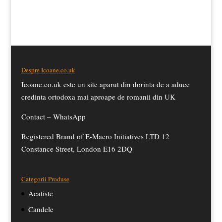
fost:
£13.50.
inițial
curent
£15.50.
a
este:
fost:
£14.50.
£15.50.
Despre Icoane.co.uk
Icoane.co.uk este un site aparut din dorinta de a aduce
credinta ortodoxa mai aproape de romanii din UK
Contact –
WhatsApp
Registered Brand of E-Macro Initiatives LTD 12
Constance Street, London E16 2DQ
Categorii Produse
Acatiste
Candele