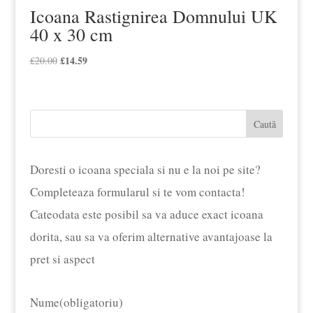
Icoana Rastignirea Domnului UK
40 x 30 cm
Prețul
£
14.59
Prețul
£
20.00
inițial
curent
a
este:
fost:
£14.59.
Caută
£20.00.
Doresti o icoana speciala si nu e la noi pe site?
Completeaza formularul si te vom contacta!
Cateodata este posibil sa va aduce exact icoana
dorita, sau sa va oferim alternative avantajoase la
pret si aspect
Nume
(obligatoriu)