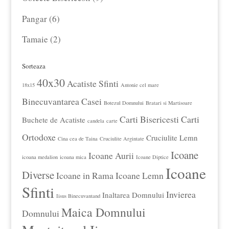
produse
6
Pangar
6
produse
2
Tamaie
2
produse
Sorteaza
40x30
Acatiste Sfinti
18x15
Antonie cel mare
Binecuvantarea Casei
Botezul Domnului
Bratari si Martisoare
Carti Bisericesti
Carti
Buchete de Acatiste
candela
carte
Ortodoxe
Cruciulite Lemn
Cina cea de Taina
Cruciulite Argintate
Icoane
Icoane Aurii
icoana medalion
icoana mica
Icoane Diptice
Icoane
Diverse
Icoane in Rama
Icoane Lemn
Sfinti
Invierea
Inaltarea Domnului
Iisus Binecuvantand
Maica Domnului
Domnului