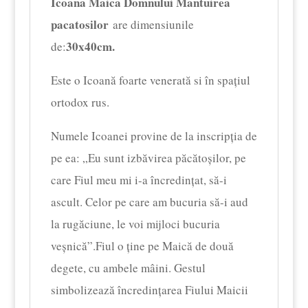
Icoana Maica Domnului Mantuirea
pacatosilor
are dimensiunile
30x40cm.
de:
Este o Icoană foarte venerată si în spaţiul
ortodox rus.
Numele Icoanei provine de la inscripţia de
pe ea: „Eu sunt izbăvirea păcătoşilor, pe
care Fiul meu mi i-a încredinţat, să-i
ascult. Celor pe care am bucuria să-i aud
la rugăciune, le voi mijloci bucuria
veşnică”.Fiul o ţine pe Maică de două
degete, cu ambele mâini. Gestul
simbolizează încredinţarea Fiului Maicii