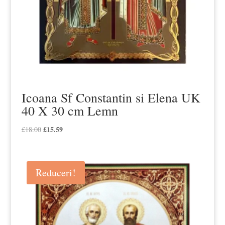
Icoana Sf Constantin si Elena UK
40 X 30 cm Lemn
Prețul
£
15.59
Prețul
£
18.00
inițial
curent
a
este:
fost:
£15.59.
Reduceri!
£18.00.