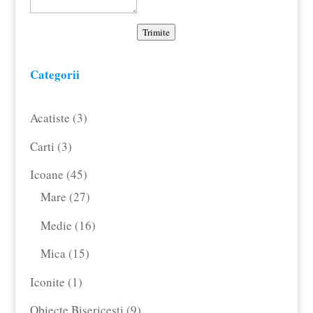
Trimite
Categorii
3
Acatiste
3
produse
3
Carti
3
produse
45
Icoane
45
de
27
Mare
27
produse
de
16
Medie
16
produse
produse
15
Mica
15
produse
1
Iconite
1
produs
9
Obiecte Bisericesti
9