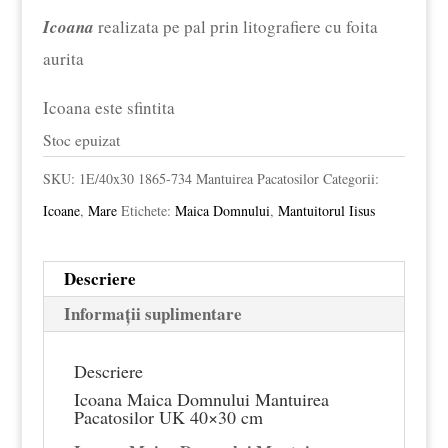
£18.00.
Icoana
realizata pe pal prin litografiere cu foita
aurita
Icoana este sfintita
Stoc epuizat
SKU:
1E/40x30 1865-734 Mantuirea Pacatosilor
Categorii:
Icoane
,
Mare
Etichete:
Maica Domnului
,
Mantuitorul Iisus
Descriere
Informații suplimentare
Descriere
Icoana Maica Domnului Mantuirea
Pacatosilor UK 40×30 cm