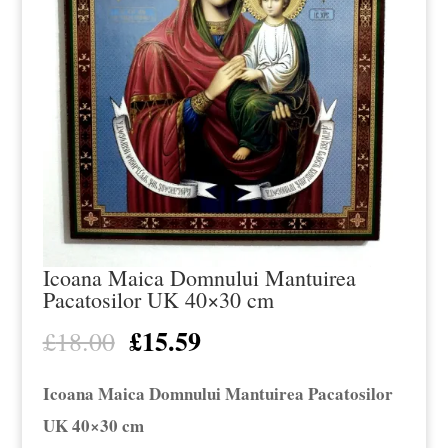
Icoana Maica Domnului Mantuirea
Pacatosilor UK 40×30 cm
£
15.59
Prețul
Prețul
£
18.00
inițial
curent
Icoana Maica Domnului Mantuirea Pacatosilor
a
este:
UK 40×30 cm
fost:
£15.59.