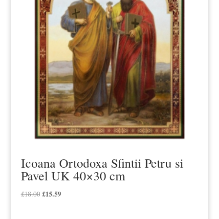
Icoana Ortodoxa Sfintii Petru si
Pavel UK 40×30 cm
Prețul
£
15.59
Prețul
£
18.00
inițial
curent
a
este: