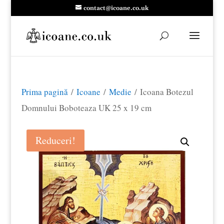
contact@icoane.co.uk
Prima pagină
/
Icoane
/
Medie
/ Icoana Botezul
Domnului Boboteaza UK 25 x 19 cm
Reduceri!