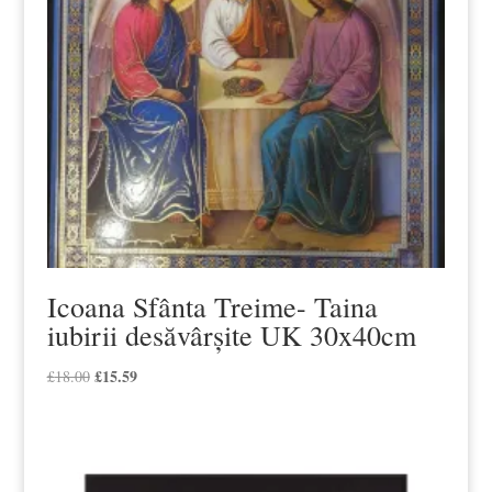
Icoana Sfânta Treime- Taina
iubirii desăvârșite UK 30x40cm
Prețul
£
15.59
Prețul
£
18.00
inițial
curent
a
este:
fost:
£15.59.
£18.00.