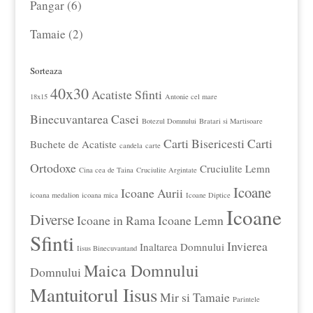
6
Pangar
6
produse
2
Tamaie
2
produse
Sorteaza
40x30
Acatiste Sfinti
18x15
Antonie cel mare
Binecuvantarea Casei
Botezul Domnului
Bratari si Martisoare
Carti Bisericesti
Carti
Buchete de Acatiste
candela
carte
Ortodoxe
Cruciulite Lemn
Cina cea de Taina
Cruciulite Argintate
Icoane
Icoane Aurii
icoana medalion
icoana mica
Icoane Diptice
Icoane
Diverse
Icoane in Rama
Icoane Lemn
Sfinti
Invierea
Inaltarea Domnului
Iisus Binecuvantand
Maica Domnului
Domnului
Mantuitorul Iisus
Mir si Tamaie
Parintele