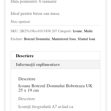
Data pomenirii: 6 ianuarie
£15.00.
Ideal pentru birou sau masa.
Stoc epuizat
SKU:
2B/25x19Ico101/1858.207
Categorii:
Icoane
,
Medie
Etichete:
Botezul Domnului
,
Mantuitorul Iisus
,
Sfantul Ioan
Descriere
Informații suplimentare
Descriere
Icoana Botezul Domnului Boboteaza UK
25 x 19 cm
Descriere
Iconiță litografiată A7 având ca