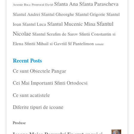
Sfanta Ana
Sfanta Parascheva
Arsenie Boca
Proorocul David
Sfantul Andrei
Sfantul Gheorghe
Sfantul Grigorie
Sfantul
Sfantul
Sfantul Mucenic Mina
Ioan
Sfantul Luca
Nicolae
Sfantul Serafim de Sarov
Sfintii Constantin si
Elena
Sfintii Mihail si Gavriil
Sf Pantelimon
tamaie
Recent Posts
Ce sunt Obiectele Pangar
Cei Mai Importanti Sfinti Ortodocsi
Ce sunt acatistele
Diferite tipuri de icoane
Produse