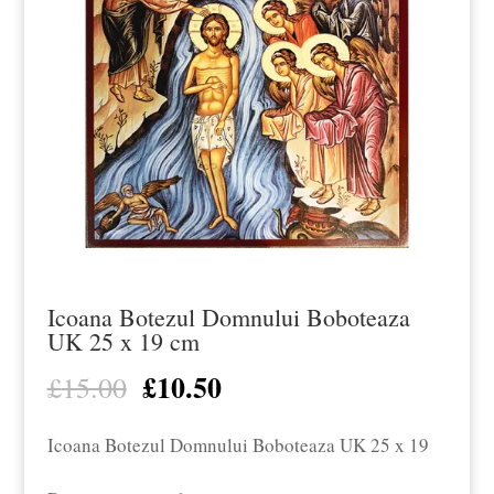
Icoana Botezul Domnului Boboteaza
UK 25 x 19 cm
£
10.50
Prețul
Prețul
£
15.00
inițial
curent
Icoana Botezul Domnului Boboteaza UK 25 x 19
a
este:
fost:
£10.50.