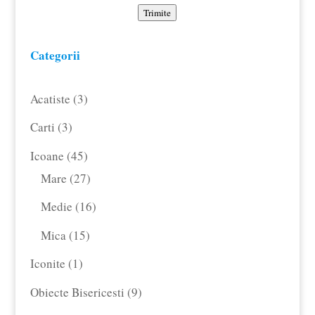
Trimite
Categorii
3
Acatiste
3
produse
3
Carti
3
produse
45
Icoane
45
de
27
Mare
27
produse
de
16
Medie
16
produse
produse
15
Mica
15
produse
1
Iconite
1
produs
9
Obiecte Bisericesti
9
produse