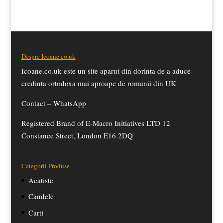
£15.50.
a
este:
fost:
£14.50.
£15.50.
Despre Icoane.co.uk
Icoane.co.uk este un site aparut din dorinta de a aduce
credinta ortodoxa mai aproape de romanii din UK
Contact –
WhatsApp
Registered Brand of E-Macro Initiatives LTD 12
Constance Street, London E16 2DQ
Categorii Produse
Acatiste
Candele
Carti