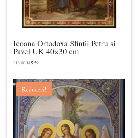
Icoana Ortodoxa Sfintii Petru si
Pavel UK 40×30 cm
Prețul
£
15.59
Prețul
£
18.00
inițial
curent
a
este:
fost:
£15.59.
Reduceri!
£18.00.