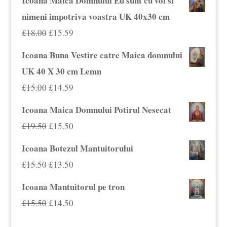
Icoana Maica Domnului Eu sunt cu voi si
nimeni impotriva voastra UK 40x30 cm
Prețul
Prețul
£
18.00
£
15.59
inițial
curent
Icoana Buna Vestire catre Maica domnului
a
este:
UK 40 X 30 cm Lemn
fost:
£15.59.
Prețul
Prețul
£
15.00
£
14.59
£18.00.
inițial
curent
Icoana Maica Domnului Potirul Nesecat
a
este:
Prețul
Prețul
£
19.50
£
15.50
fost:
£14.59.
inițial
curent
Icoana Botezul Mantuitorului
£15.00.
a
este:
Prețul
Prețul
£
15.50
£
13.50
fost:
£15.50.
inițial
curent
Icoana Mantuitorul pe tron
£19.50.
a
este:
Prețul
Prețul
£
15.50
£
14.50
fost:
£13.50.
inițial
curent