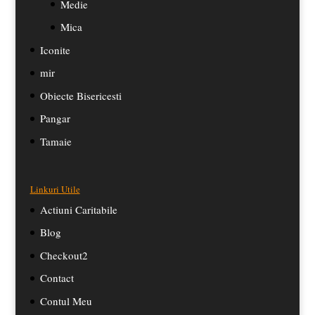
Medie
Mica
Iconite
mir
Obiecte Bisericesti
Pangar
Tamaie
Linkuri Utile
Actiuni Caritabile
Blog
Checkout2
Contact
Contul Meu