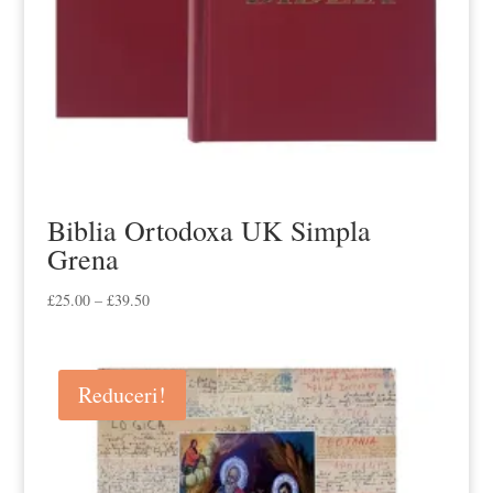
Biblia Ortodoxa UK Simpla
Grena
Interval
£
25.00
–
£
39.50
de
prețuri:
£25.00
Reduceri!
până
la
£39.50