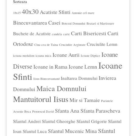
Sorteaza
40x30
Acatiste Sfinti
18x15
Antonie cel mare
Binecuvantarea Casei
Botezul Domnului
Bratari si Martisoare
Carti Bisericesti
Carti
Buchete de Acatiste
candela
carte
Ortodoxe
Cruciulite Lemn
Cina cea de Taina
Cruciulite Argintate
Icoane
Icoane Aurii
icoana medalion
icoana mica
Icoane Diptice
Icoane
Diverse
Icoane in Rama
Icoane Lemn
Sfinti
Invierea
Inaltarea Domnului
Iisus Binecuvantand
Maica Domnului
Domnului
Mantuitorul Iisus
Mir si Tamaie
Parintele
Sfanta Ana
Sfanta Parascheva
Arsenie Boca
Proorocul David
Sfantul Andrei
Sfantul Gheorghe
Sfantul Grigorie
Sfantul
Sfantul
Sfantul Mucenic Mina
Ioan
Sfantul Luca