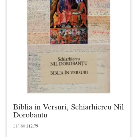
Biblia in Versuri, Schiarhiereu Nil
Dorobantu
Prețul
£
12.79
Prețul
£
13.80
inițial
curent