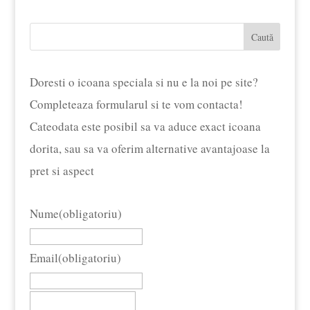
a
este:
fost:
£12.79.
Caută
£13.80.
Doresti o icoana speciala si nu e la noi pe site?
Completeaza formularul si te vom contacta!
Cateodata este posibil sa va aduce exact icoana
dorita, sau sa va oferim alternative avantajoase la
pret si aspect
Nume
(obligatoriu)
Email
(obligatoriu)