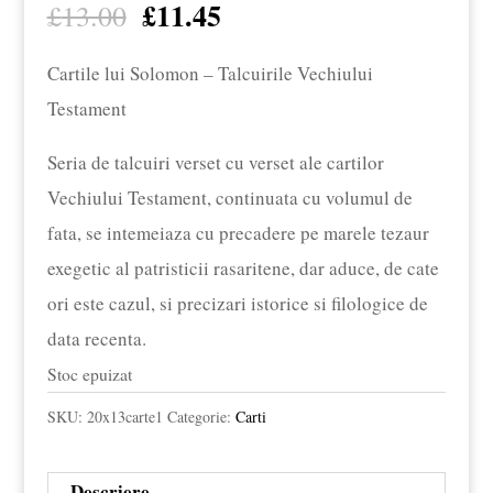
£
11.45
Prețul
Prețul
£
13.00
inițial
curent
Cartile lui Solomon – Talcuirile Vechiului
a
este:
Testament
fost:
£11.45.
£13.00.
Seria de talcuiri verset cu verset ale cartilor
Vechiului Testament, continuata cu volumul de
fata, se intemeiaza cu precadere pe marele tezaur
exegetic al patristicii rasaritene, dar aduce, de cate
ori este cazul, si precizari istorice si filologice de
data recenta.
Stoc epuizat
SKU:
20x13carte1
Categorie:
Carti
Descriere