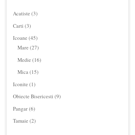
3
Acatiste
3
produse
3
Carti
3
produse
45
Icoane
45
de
27
Mare
27
produse
de
16
Medie
16
produse
produse
15
Mica
15
produse
1
Iconite
1
produs
9
Obiecte Bisericesti
9
produse
6
Pangar
6
produse
2
Tamaie
2
produse