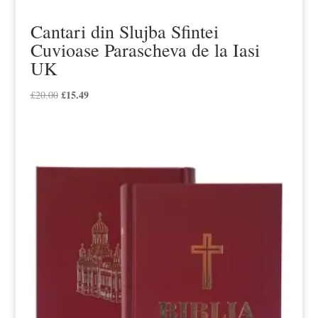
Cantari din Slujba Sfintei
Cuvioase Parascheva de la Iasi
UK
Prețul
£
15.49
Prețul
£
20.00
inițial
curent
a
este:
fost:
£15.49.
£20.00.