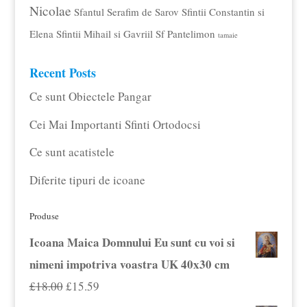
Nicolae
Sfantul Serafim de Sarov
Sfintii Constantin si
Elena
Sfintii Mihail si Gavriil
Sf Pantelimon
tamaie
Recent Posts
Ce sunt Obiectele Pangar
Cei Mai Importanti Sfinti Ortodocsi
Ce sunt acatistele
Diferite tipuri de icoane
Produse
Icoana Maica Domnului Eu sunt cu voi si
nimeni impotriva voastra UK 40x30 cm
Prețul
Prețul
£
18.00
£
15.59