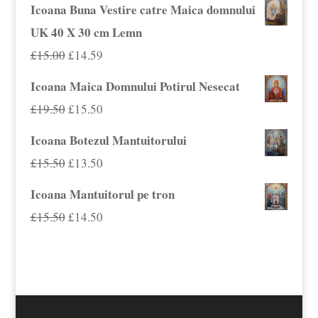
inițial
curent
Icoana Buna Vestire catre Maica domnului
a
este:
UK 40 X 30 cm Lemn
fost:
£15.59.
Prețul
Prețul
£
15.00
£
14.59
£18.00.
inițial
curent
Icoana Maica Domnului Potirul Nesecat
a
este:
Prețul
Prețul
£
19.50
£
15.50
fost:
£14.59.
inițial
curent
Icoana Botezul Mantuitorului
£15.00.
a
este:
Prețul
Prețul
£
15.50
£
13.50
fost:
£15.50.
inițial
curent
Icoana Mantuitorul pe tron
£19.50.
a
este:
Prețul
Prețul
£
15.50
£
14.50
fost:
£13.50.
inițial
curent
£15.50.
a
este:
fost:
£14.50.
£15.50.