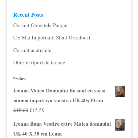
Recent Posts
Ce sunt Obiectele Pangar
Cei Mai Importanti Sfinti Ortodocsi
Ce sunt acatistele
Diferite tipuri de icoane
Produse
Icoana Maica Domnului Eu sunt cu voi si
nimeni impotriva voastra UK 40x30 cm
Prețul
Prețul
£
18.00
£
15.59
inițial
curent
Icoana Buna Vestire catre Maica domnului
a
este:
UK 40 X 30 cm Lemn