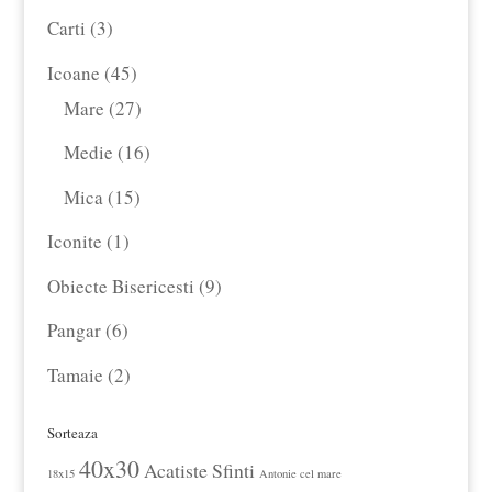
produse
3
Carti
3
produse
45
Icoane
45
de
27
Mare
27
produse
de
16
Medie
16
produse
produse
15
Mica
15
produse
1
Iconite
1
produs
9
Obiecte Bisericesti
9
produse
6
Pangar
6
produse
2
Tamaie
2
produse
Sorteaza
40x30
Acatiste Sfinti
18x15
Antonie cel mare