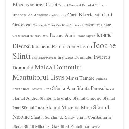
Binecuvantarea Casei
Botezul Domnului
Bratari si Martisoare
Carti Bisericesti
Carti
Buchete de Acatiste
candela
carte
Ortodoxe
Cruciulite Lemn
Cina cea de Taina
Cruciulite Argintate
Icoane
Icoane Aurii
icoana medalion
icoana mica
Icoane Diptice
Icoane
Diverse
Icoane in Rama
Icoane Lemn
Sfinti
Invierea
Inaltarea Domnului
Iisus Binecuvantand
Maica Domnului
Domnului
Mantuitorul Iisus
Mir si Tamaie
Parintele
Sfanta Ana
Sfanta Parascheva
Arsenie Boca
Proorocul David
Sfantul Andrei
Sfantul Gheorghe
Sfantul Grigorie
Sfantul
Sfantul
Sfantul Mucenic Mina
Ioan
Sfantul Luca
Nicolae
Sfantul Serafim de Sarov
Sfintii Constantin si
Elena
Sfintii Mihail si Gavriil
Sf Pantelimon
tamaie