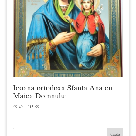
Icoana ortodoxa Sfanta Ana cu
Maica Domnului
Interval
£
9.49
–
£
15.59
de
prețuri:
£9.49
Caută
până