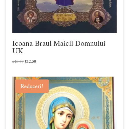
Icoana Braul Maicii Domnului
UK
Prețul
£
12.50
Prețul
£
15.50
inițial
curent
a
este:
fost:
£12.50.
Reduceri!
£15.50.