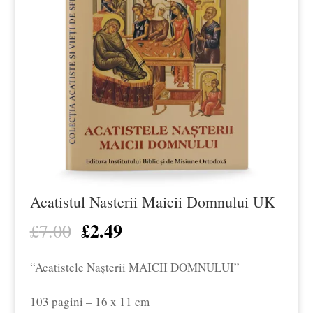
Acatistul Nasterii Maicii Domnului UK
£
2.49
Prețul
Prețul
£
7.00
inițial
curent
“Acatistele Nașterii MAICII DOMNULUI”
a
este:
fost:
£2.49.
103 pagini – 16 x 11 cm