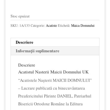
£7.00.
Stoc epuizat
SKU:
1A/133
Categorie:
Acatiste
Etichetă:
Maica Domnului
Descriere
Informații suplimentare
Descriere
Acatistul Nasterii Maicii Domnului UK
“Acatistele Nașterii MAICII DOMNULUI”
– Lucrare publicată cu binecuvântarea
Preafericitului Părinte DANIEL, Patriarhul
Bisericii Ortodoxe Române la Editura