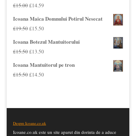
fost:
£15.59.
Prețul
Prețul
£
15.00
£
14.59
£18.00.
inițial
curent
Icoana Maica Domnului Potirul Nesecat
a
este:
Prețul
Prețul
£
19.50
£
15.50
fost:
£14.59.
inițial
curent
Icoana Botezul Mantuitorului
£15.00.
a
este:
Prețul
Prețul
£
15.50
£
13.50
fost:
£15.50.
inițial
curent
Icoana Mantuitorul pe tron
£19.50.
a
este:
Prețul
Prețul
£
15.50
£
14.50
fost:
£13.50.
inițial
curent
£15.50.
a
este:
fost:
£14.50.
£15.50.
Despre Icoane.co.uk
Icoane.co.uk este un site aparut din dorinta de a aduce