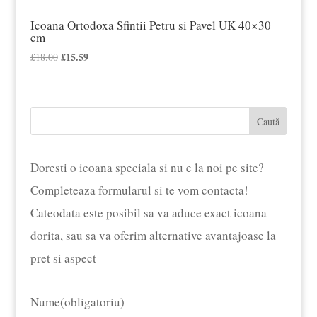
Icoana Ortodoxa Sfintii Petru si Pavel UK 40×30
cm
Prețul
£
15.59
Prețul
£
18.00
inițial
curent
a
este:
fost:
£15.59.
Caută
£18.00.
Doresti o icoana speciala si nu e la noi pe site?
Completeaza formularul si te vom contacta!
Cateodata este posibil sa va aduce exact icoana
dorita, sau sa va oferim alternative avantajoase la
pret si aspect
Nume
(obligatoriu)