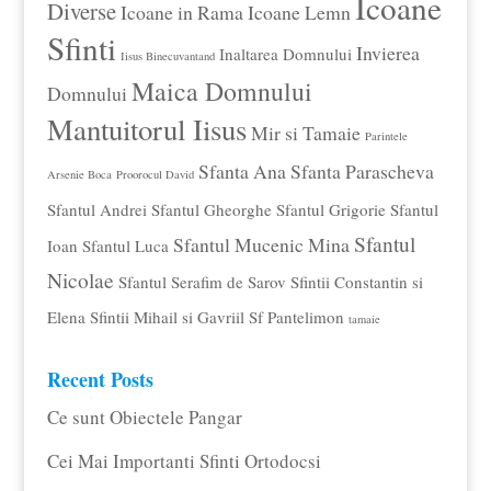
Icoane
Diverse
Icoane in Rama
Icoane Lemn
Sfinti
Invierea
Inaltarea Domnului
Iisus Binecuvantand
Maica Domnului
Domnului
Mantuitorul Iisus
Mir si Tamaie
Parintele
Sfanta Ana
Sfanta Parascheva
Arsenie Boca
Proorocul David
Sfantul Andrei
Sfantul Gheorghe
Sfantul Grigorie
Sfantul
Sfantul
Sfantul Mucenic Mina
Ioan
Sfantul Luca
Nicolae
Sfantul Serafim de Sarov
Sfintii Constantin si
Elena
Sfintii Mihail si Gavriil
Sf Pantelimon
tamaie
Recent Posts
Ce sunt Obiectele Pangar
Cei Mai Importanti Sfinti Ortodocsi