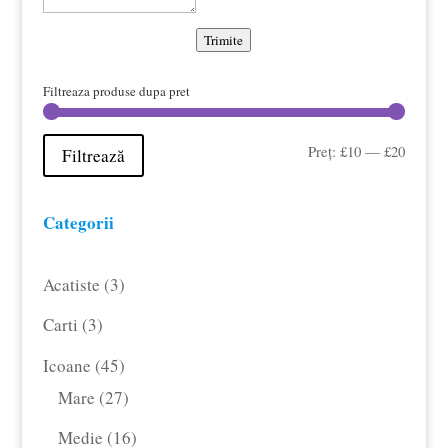
Trimite
Filtreaza produse dupa pret
Preț
Preț
Preț:
£10
—
£20
Filtrează
minim
maxim
Categorii
3
Acatiste
3
produse
3
Carti
3
produse
45
Icoane
45
de
27
Mare
27
produse
de
16
Medie
16