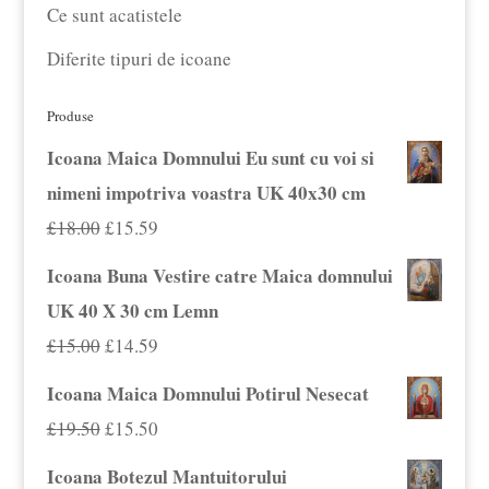
Ce sunt acatistele
Diferite tipuri de icoane
Produse
Icoana Maica Domnului Eu sunt cu voi si
nimeni impotriva voastra UK 40x30 cm
Prețul
Prețul
£
18.00
£
15.59
inițial
curent
Icoana Buna Vestire catre Maica domnului
a
este:
UK 40 X 30 cm Lemn
fost:
£15.59.
Prețul
Prețul
£
15.00
£
14.59
£18.00.
inițial
curent
Icoana Maica Domnului Potirul Nesecat
a
este:
Prețul
Prețul
£
19.50
£
15.50
fost:
£14.59.
inițial
curent
Icoana Botezul Mantuitorului
£15.00.