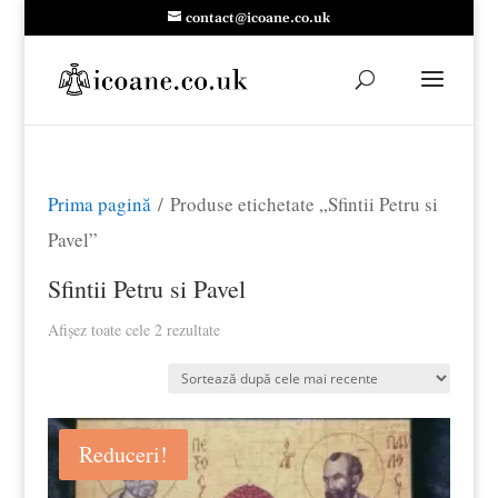
contact@icoane.co.uk
Prima pagină
/ Produse etichetate „Sfintii Petru si
Pavel”
Sfintii Petru si Pavel
Sortat
Afișez toate cele 2 rezultate
după
cele
mai
Reduceri!
recente