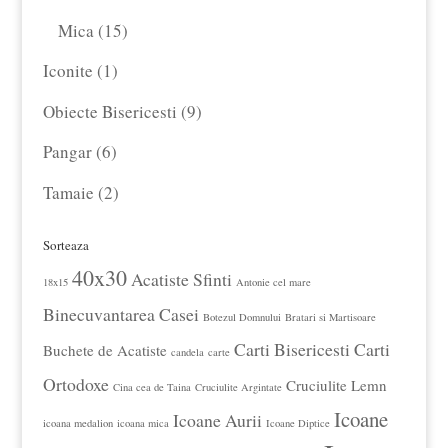
produse
produse
15
Mica
15
produse
1
Iconite
1
produs
9
Obiecte Bisericesti
9
produse
6
Pangar
6
produse
2
Tamaie
2
produse
Sorteaza
40x30
Acatiste Sfinti
18x15
Antonie cel mare
Binecuvantarea Casei
Botezul Domnului
Bratari si Martisoare
Carti Bisericesti
Carti
Buchete de Acatiste
candela
carte
Ortodoxe
Cruciulite Lemn
Cina cea de Taina
Cruciulite Argintate
Icoane
Icoane Aurii
icoana medalion
icoana mica
Icoane Diptice