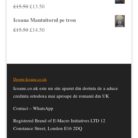
a
este:
Prețul
Prețul
£
15.50
£
13.50
fost:
£15.50.
inițial
curent
Icoana Mantuitorul pe tron
£19.50.
a
este:
Prețul
Prețul
£
15.50
£
14.50
fost:
£13.50.
inițial
curent
£15.50.
a
este:
fost:
£14.50.
£15.50.
Despre Icoane.co.uk
Icoane.co.uk este un site aparut din dorinta de a aduce
credinta ortodoxa mai aproape de romanii din UK
Contact –
WhatsApp
Registered Brand of E-Macro Initiatives LTD 12
Constance Street, London E16 2DQ