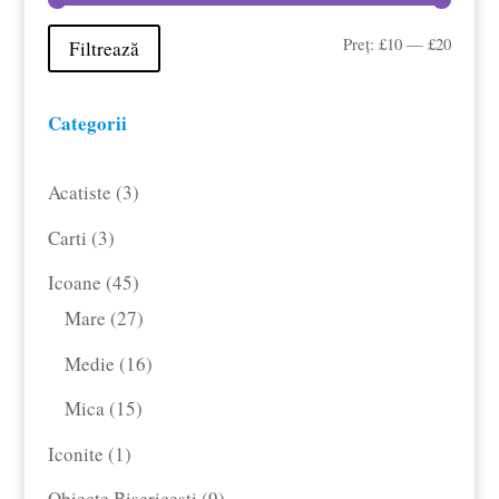
Preț
Preț
Preț:
£10
—
£20
Filtrează
minim
maxim
Categorii
3
Acatiste
3
produse
3
Carti
3
produse
45
Icoane
45
de
27
Mare
27
produse
de
16
Medie
16
produse
produse
15
Mica
15
produse
1
Iconite
1
produs
9
Obiecte Bisericesti
9