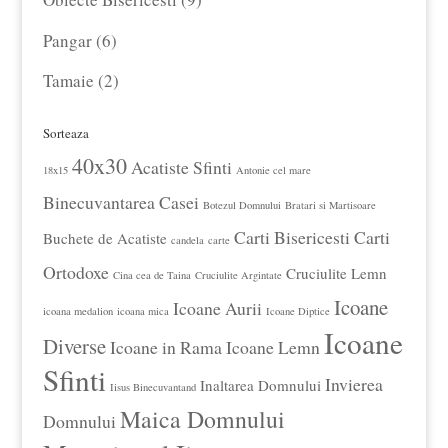
produse
6
Pangar
6
produse
2
Tamaie
2
produse
Sorteaza
40x30
Acatiste Sfinti
18x15
Antonie cel mare
Binecuvantarea Casei
Botezul Domnului
Bratari si Martisoare
Carti Bisericesti
Carti
Buchete de Acatiste
candela
carte
Ortodoxe
Cruciulite Lemn
Cina cea de Taina
Cruciulite Argintate
Icoane
Icoane Aurii
icoana medalion
icoana mica
Icoane Diptice
Icoane
Diverse
Icoane in Rama
Icoane Lemn
Sfinti
Invierea
Inaltarea Domnului
Iisus Binecuvantand
Maica Domnului
Domnului