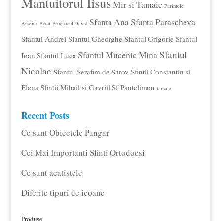
Mantuitorul Iisus
Mir si Tamaie
Parintele
Sfanta Ana
Sfanta Parascheva
Arsenie Boca
Proorocul David
Sfantul Andrei
Sfantul Gheorghe
Sfantul Grigorie
Sfantul
Sfantul
Sfantul Mucenic Mina
Ioan
Sfantul Luca
Nicolae
Sfantul Serafim de Sarov
Sfintii Constantin si
Elena
Sfintii Mihail si Gavriil
Sf Pantelimon
tamaie
Recent Posts
Ce sunt Obiectele Pangar
Cei Mai Importanti Sfinti Ortodocsi
Ce sunt acatistele
Diferite tipuri de icoane
Produse