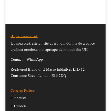
fost:
£13.50.
inițial
curent
£15.50.
a
este:
fost:
£14.50.
£15.50.
Despre Icoane.co.uk
Icoane.co.uk este un site aparut din dorinta de a aduce
credinta ortodoxa mai aproape de romanii din UK
Contact –
WhatsApp
Registered Brand of E-Macro Initiatives LTD 12
Constance Street, London E16 2DQ
Categorii Produse
Acatiste
Candele