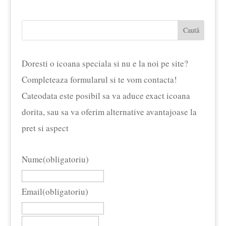
a
este:
fost:
£13.59.
Caută
£17.00.
Doresti o icoana speciala si nu e la noi pe site?
Completeaza formularul si te vom contacta!
Cateodata este posibil sa va aduce exact icoana
dorita, sau sa va oferim alternative avantajoase la
pret si aspect
Nume
(obligatoriu)
Email
(obligatoriu)