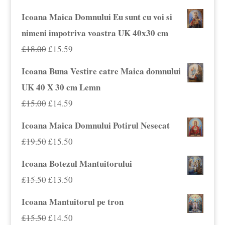
Icoana Maica Domnului Eu sunt cu voi si
nimeni impotriva voastra UK 40x30 cm
Prețul
Prețul
£
18.00
£
15.59
inițial
curent
Icoana Buna Vestire catre Maica domnului
a
este:
UK 40 X 30 cm Lemn
fost:
£15.59.
Prețul
Prețul
£
15.00
£
14.59
£18.00.
inițial
curent
Icoana Maica Domnului Potirul Nesecat
a
este:
Prețul
Prețul
£
19.50
£
15.50
fost:
£14.59.
inițial
curent
Icoana Botezul Mantuitorului
£15.00.
a
este:
Prețul
Prețul
£
15.50
£
13.50
fost:
£15.50.
inițial
curent
Icoana Mantuitorul pe tron
£19.50.
a
este:
Prețul
Prețul
£
15.50
£
14.50