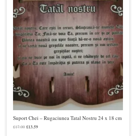
Suport Chei – Rugaciunea Tatal Nostru 24 x 18 cm
Prețul
£
13.59
Prețul
£
17.00
inițial
curent