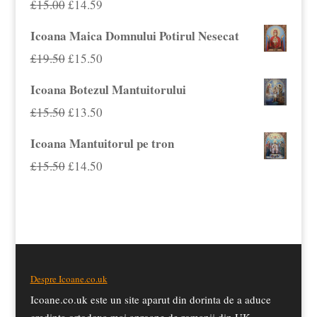
Prețul
Prețul
£
15.00
£
14.59
£18.00.
inițial
curent
Icoana Maica Domnului Potirul Nesecat
a
este:
Prețul
Prețul
£
19.50
£
15.50
fost:
£14.59.
inițial
curent
Icoana Botezul Mantuitorului
£15.00.
a
este:
Prețul
Prețul
£
15.50
£
13.50
fost:
£15.50.
inițial
curent
Icoana Mantuitorul pe tron
£19.50.
a
este:
Prețul
Prețul
£
15.50
£
14.50
fost:
£13.50.
inițial
curent
£15.50.
a
este:
fost:
£14.50.
£15.50.
Despre Icoane.co.uk
Icoane.co.uk este un site aparut din dorinta de a aduce