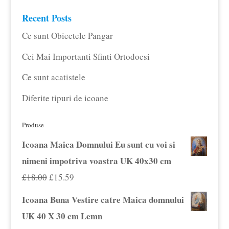
Recent Posts
Ce sunt Obiectele Pangar
Cei Mai Importanti Sfinti Ortodocsi
Ce sunt acatistele
Diferite tipuri de icoane
Produse
Icoana Maica Domnului Eu sunt cu voi si
nimeni impotriva voastra UK 40x30 cm
Prețul
Prețul
£
18.00
£
15.59
inițial
curent
Icoana Buna Vestire catre Maica domnului
a
este:
UK 40 X 30 cm Lemn
fost:
£15.59.