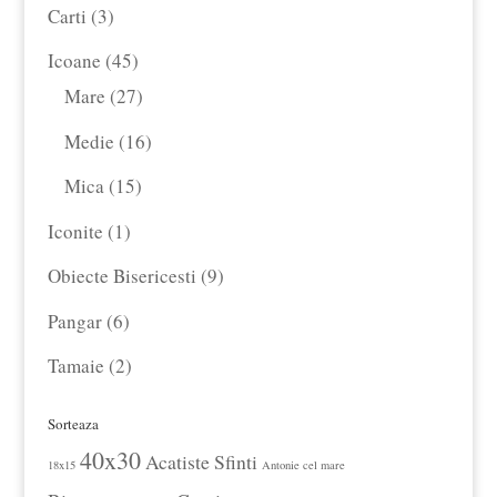
produse
3
Carti
3
produse
45
Icoane
45
de
27
Mare
27
produse
de
16
Medie
16
produse
produse
15
Mica
15
produse
1
Iconite
1
produs
9
Obiecte Bisericesti
9
produse
6
Pangar
6
produse
2
Tamaie
2
produse
Sorteaza
40x30
Acatiste Sfinti
18x15
Antonie cel mare