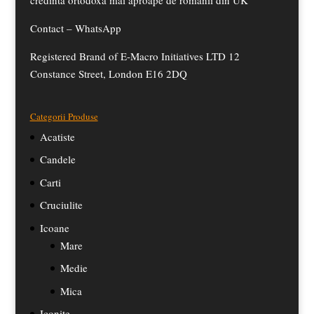
credinta ortodoxa mai aproape de romanii din UK
Contact –
WhatsApp
Registered Brand of E-Macro Initiatives LTD 12
Constance Street, London E16 2DQ
Categorii Produse
Acatiste
Candele
Carti
Cruciulite
Icoane
Mare
Medie
Mica
Iconite