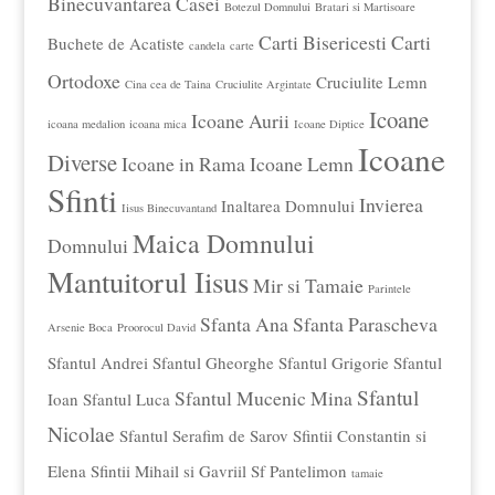
Binecuvantarea Casei
Botezul Domnului
Bratari si Martisoare
Carti Bisericesti
Carti
Buchete de Acatiste
candela
carte
Ortodoxe
Cruciulite Lemn
Cina cea de Taina
Cruciulite Argintate
Icoane
Icoane Aurii
icoana medalion
icoana mica
Icoane Diptice
Icoane
Diverse
Icoane in Rama
Icoane Lemn
Sfinti
Invierea
Inaltarea Domnului
Iisus Binecuvantand
Maica Domnului
Domnului
Mantuitorul Iisus
Mir si Tamaie
Parintele
Sfanta Ana
Sfanta Parascheva
Arsenie Boca
Proorocul David
Sfantul Andrei
Sfantul Gheorghe
Sfantul Grigorie
Sfantul
Sfantul
Sfantul Mucenic Mina
Ioan
Sfantul Luca
Nicolae
Sfantul Serafim de Sarov
Sfintii Constantin si
Elena
Sfintii Mihail si Gavriil
Sf Pantelimon
tamaie